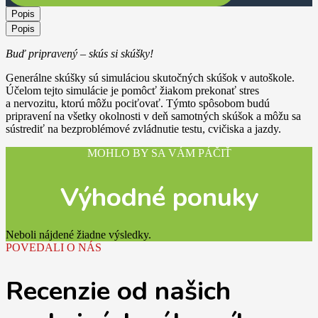
Popis
Popis
Buď pripravený – skús si skúšky!
Generálne skúšky sú simuláciou skutočných skúšok v autoškole.
Účelom tejto simulácie je pomôcť žiakom prekonať stres
a nervozitu, ktorú môžu pociťovať. Týmto spôsobom budú
pripravení na všetky okolnosti v deň samotných skúšok a môžu sa
sústrediť na bezproblémové zvládnutie testu, cvičiska a jazdy.
MOHLO BY SA VÁM PÁČIŤ
Výhodné ponuky
Neboli nájdené žiadne výsledky.
POVEDALI O NÁS
Recenzie od našich