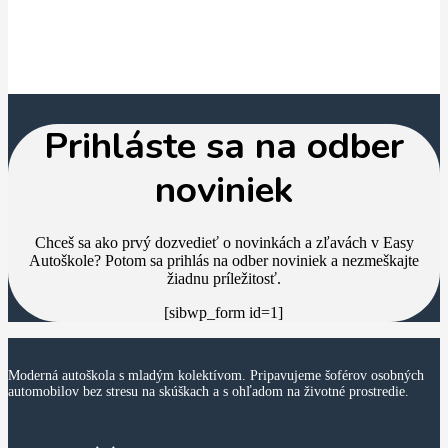
Prihláste sa na odber
noviniek
Chceš sa ako prvý dozvedieť o novinkách a zľavách v Easy
Autoškole? Potom sa prihlás na odber noviniek a nezmeškajte
žiadnu príležitosť.
[sibwp_form id=1]
Moderná autoškola s mladým kolektívom. Pripavujeme šoférov osobných
automobilov bez stresu na skúškach a s ohľadom na životné prostredie.