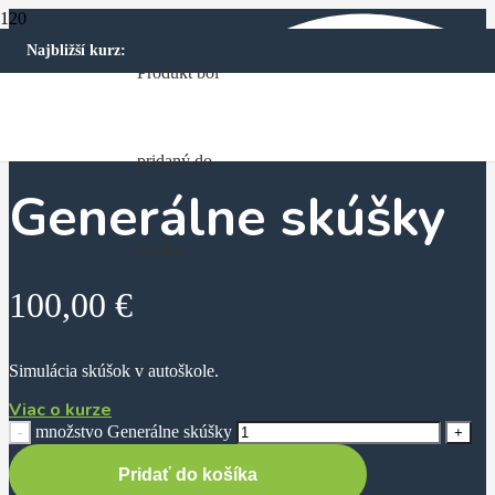
Najbližší kurz:
Produkt
bol
Domov
Produkty
Generálne skúšky
pridaný do
Generálne skúšky
košíka.
100,00
€
Simulácia skúšok v autoškole.
Viac o kurze
množstvo Generálne skúšky
Pridať do košíka