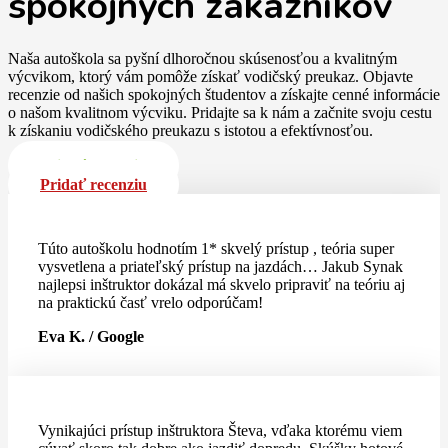
spokojných zákazníkov
Naša autoškola sa pyšní dlhoročnou skúsenosťou a kvalitným
výcvikom, ktorý vám pomôže získať vodičský preukaz. Objavte
recenzie od našich spokojných študentov a získajte cenné informácie
o našom kvalitnom výcviku. Pridajte sa k nám a začnite svoju cestu
k získaniu vodičského preukazu s istotou a efektívnosťou.
Pridať recenziu
Pridať recenziu
Túto autoškolu hodnotím 1* skvelý prístup , teória super
vysvetlena a priateľský prístup na jazdách… Jakub Synak
najlepsi inštruktor dokázal má skvelo pripraviť na teóriu aj
na praktickú časť vrelo odporúčam!
Eva K. / Google
Vynikajúci prístup inštruktora Števa, vďaka ktorému viem