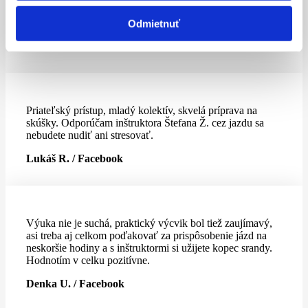
profesionálni školitelia aj inštruktori. Odporúčam, je tu
veľmi ústretový prístup k potrebám účastníka.
Odmietnuť
Viera D. / Google
Priateľský prístup, mladý kolektív, skvelá príprava na
skúšky. Odporúčam inštruktora Štefana Ž. cez jazdu sa
nebudete nudiť ani stresovať.
Lukáš R. / Facebook
Výuka nie je suchá, praktický výcvik bol tiež zaujímavý,
asi treba aj celkom poďakovať za prispôsobenie jázd na
neskoršie hodiny a s inštruktormi si užijete kopec srandy.
Hodnotím v celku pozitívne.
Denka U. / Facebook