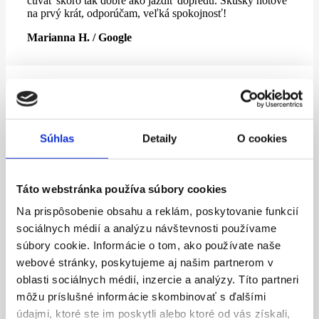
cúvať skoro tak dobre ako jazdiť dopredu. Skúšky hotové
na prvý krát, odporúčam, veľká spokojnosť!
Marianna H. / Google
Za mňa veľká spokojnosť s výberom autoškoly.
Profesionálny prístup po všetkých stránkach, jazdy
prebiehajú v priateľskej a pohodovej atmosfére.
Súhlas
Detaily
O cookies
Odporúčam inštruktora Števa a ďakujem mu za jeho
obrovskú trpezlivosť.
Renáta Ď. / Facebook
Táto webstránka používa súbory cookies
Na prispôsobenie obsahu a reklám, poskytovanie funkcií
sociálnych médií a analýzu návštevnosti používame
súbory cookie. Informácie o tom, ako používate naše
S výberom autoškoly som spokojná, aj napriek corone
trval výcvik veľmi krátko. A ďakujem inštruktorovi
webové stránky, poskytujeme aj našim partnerom v
Števovi Židekovi, kvôli ktorému boli jazdy pre mňa
oblasti sociálnych médií, inzercie a analýzy. Títo partneri
zábavou ????
môžu príslušné informácie skombinovať s ďalšími
Aneta / Google
údajmi, ktoré ste im poskytli alebo ktoré od vás získali,