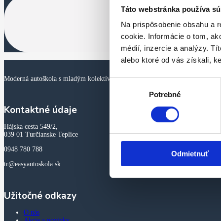
P
Táto webstránka používa sú
Na prispôsobenie obsahu a r
Chceš sa ako prvý dozvedieť o nov
cookie. Informácie o tom, ak
médií, inzercie a analýzy. Tí
alebo ktoré od vás získali, ke
Moderná autoškola s mladým kolektívom. Pripavujeme šoférov osobných autom
Výber
Potrebné
súhlasu
Kontaktné údaje
Hájska cesta 549/2,
039 01 Turčianske Teplice
0948 780 788
Odmietnuť
tr@easyautoskola.sk
Užitočné odkazy
O nás
Akcie a novinky