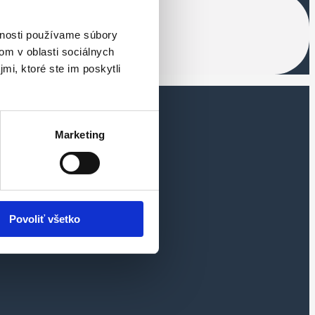
ek
vnosti používame súbory
 a nezmeškajte žiadnu príležitosť.
om v oblasti sociálnych
mi, ktoré ste im poskytli
Marketing
Povoliť všetko