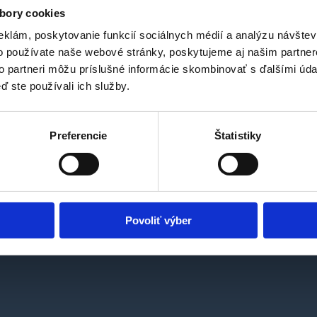
rihláste sa na odber novini
bory cookies
eklám, poskytovanie funkcií sociálnych médií a analýzu návšte
inkách a zľavách v Easy Autoškole? Potom sa prihlás na odber noviniek
o používate naše webové stránky, poskytujeme aj našim partner
[sibwp_form id=1]
to partneri môžu príslušné informácie skombinovať s ďalšími údaj
ď ste používali ich služby.
obilov bez stresu na skúškach a s ohľadom na životné prostredie.
Preferencie
Štatistiky
Povoliť výber