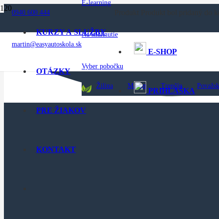
E-learning
Produkt
Produkt
bol pridaný do k
0940 600 444
KURZY A SLUŽBY
Na stiahnutie
martin@easyautoskola.sk
E-SHOP
Vyber pobočku
OTÁZKY
Žilina
Martin
Trenčín
Považsk
PRIHLÁŠKA
PRE ŽIAKOV
KONTAKT