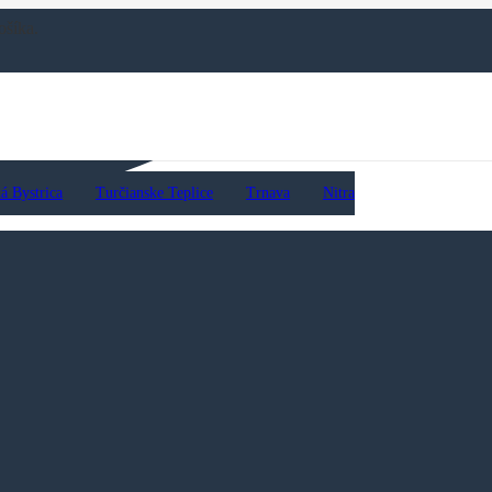
ošíka.
á Bystrica
Turčianske Teplice
Trnava
Nitra