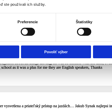
ď ste používali ich služby.
jných zákazníkov
Preferencie
Štatistiky
m, ktorý vám pomôže získať vodičský preukaz. Objavte recenzie od na
 vodičského preukazu s istotou a efektívnosťou.
Povoliť výber
to the driving school !! Really impressed with the Driving School’s sys
ledgeable about all things driving, he was so flexible with the time, e
 school as it was a plus for me they are English speakers, Thanks
er vysvetlena a priateľský prístup na jazdách… Jakub Synak najlepsi in