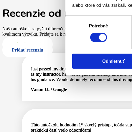
alebo ktoré od vás získali, ke
Recenzie od našich spoko
Výber
Potrebné
súhlasu
Naša autoškola sa pyšní dlhoročnou skúsenosťou a kvalitným výcviko
kvalitnom výcviku. Pridajte sa k nám a začnite svoju cestu k získaniu
Pridať recenziu
Pridať recenziu
Odmietnuť
Just passed my driving test on my first try all thanks 
as my instructor, he was so patient, friendly and know
his guidance. Would definitely recommend this driving
Varun U. / Google
Túto autoškolu hodnotím 1* skvelý prístup , teória sup
praktickú časť vrelo odporúčam!