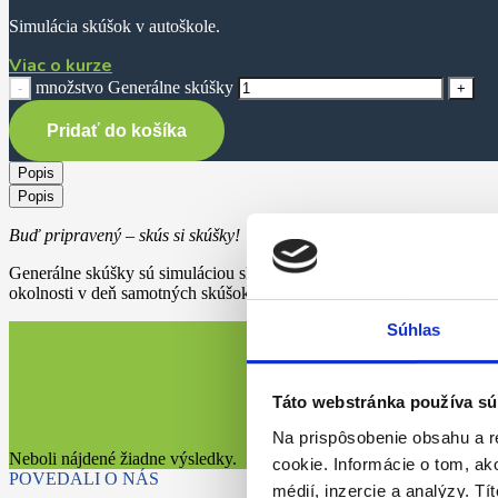
Simulácia skúšok v autoškole.
Viac o kurze
množstvo Generálne skúšky
Pridať do košíka
Popis
Popis
Buď pripravený – skús si skúšky!
Generálne skúšky sú simuláciou skutočných skúšok v autoškole. Účel
okolnosti v deň samotných skúšok a môžu sa sústrediť na bezproblémov
Súhlas
Táto webstránka používa sú
Na prispôsobenie obsahu a r
Neboli nájdené žiadne výsledky.
cookie. Informácie o tom, ak
POVEDALI O NÁS
médií, inzercie a analýzy. Tí