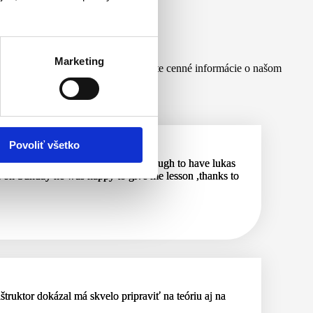
Marketing
šich spokojných študentov a získajte cenné informácie o našom
Povoliť všetko
tems and lessons plan. I was lucky enough to have lukas
ven on Sunday he was happy to give me lesson ,thanks to
štruktor dokázal má skvelo pripraviť na teóriu aj na