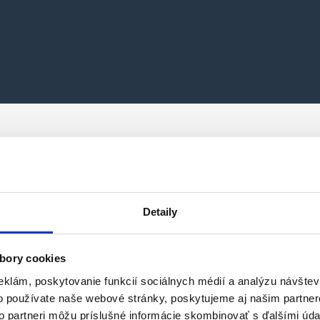
om tejto simulácie je pomôcť žiakom prekonať stres a nervozitu, kto
é zvládnutie testu, cvičiska a jazdy.
Detaily
MOHLO BY SA VÁM PÁČIŤ
Výhodné ponuky
bory cookies
eklám, poskytovanie funkcií sociálnych médií a analýzu návšte
o používate naše webové stránky, poskytujeme aj našim partner
to partneri môžu príslušné informácie skombinovať s ďalšími údaj