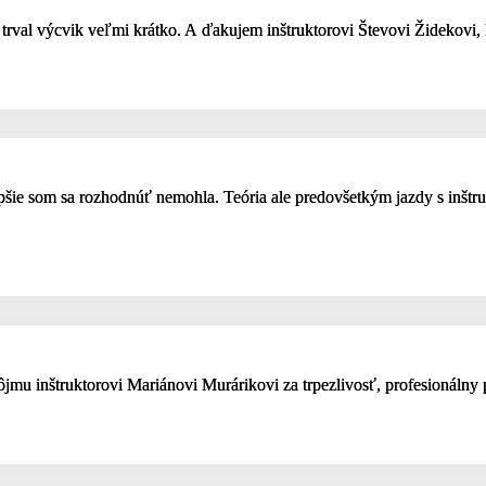
trval výcvik veľmi krátko. A ďakujem inštruktorovi Števovi Židekovi,
epšie som sa rozhodnúť nemohla. Teória ale predovšetkým jazdy s inštru
mu inštruktorovi Mariánovi Murárikovi za trpezlivosť, profesionálny p