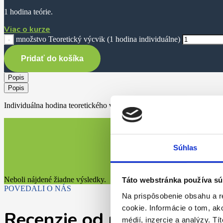
1 hodina teórie.
Viac o kurze
množstvo Teoretický výcvik (1 hodina individuálne)
Pridať do košíka
Popis
Popis
Individuálna hodina teoretického výcviku. Každý hodina má 45 minút
Súhlas
Neboli nájdené žiadne výsledky.
Táto webstránka používa sú
POVEDALI O NÁS
Na prispôsobenie obsahu a r
cookie. Informácie o tom, ak
Recenzie od našich spoko
médií, inzercie a analýzy. Tí