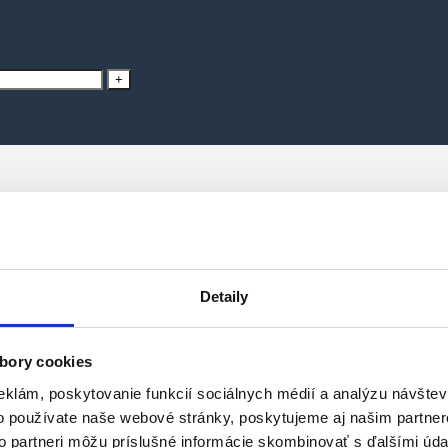
.
MOHLO BY SA VÁM PÁČIŤ
Výhodné ponuky
Detaily
bory cookies
eklám, poskytovanie funkcií sociálnych médií a analýzu návšte
o používate naše webové stránky, poskytujeme aj našim partner
jných zákazníkov
to partneri môžu príslušné informácie skombinovať s ďalšími údaj