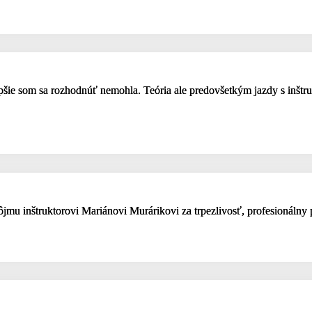
epšie som sa rozhodnúť nemohla. Teória ale predovšetkým jazdy s inštru
mu inštruktorovi Mariánovi Murárikovi za trpezlivosť, profesionálny p