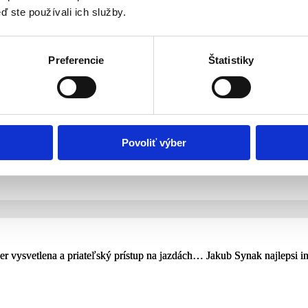
ď ste používali ich služby.
m, ktorý vám pomôže získať vodičský preukaz. Objavte recenzie od na
 vodičského preukazu s istotou a efektívnosťou.
Preferencie
Štatistiky
to the driving school !! Really impressed with the Driving School’s sys
ledgeable about all things driving, he was so flexible with the time, e
Povoliť výber
 school as it was a plus for me they are English speakers, Thanks
er vysvetlena a priateľský prístup na jazdách… Jakub Synak najlepsi in