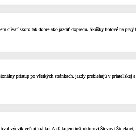
viem cúvať skoro tak dobre ako jazdiť dopredu. Skúšky hotové na prvý
onálny prístup po všetkých stránkach, jazdy prebiehajú v priateľskej
trval výcvik veľmi krátko. A ďakujem inštruktorovi Števovi Židekovi,