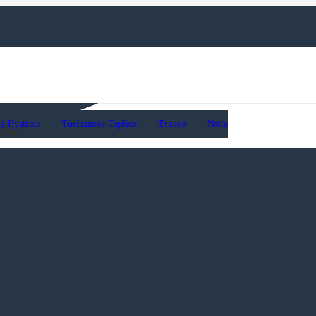
á Bystrica
Turčianske Teplice
Trnava
Nitra
ošíka.