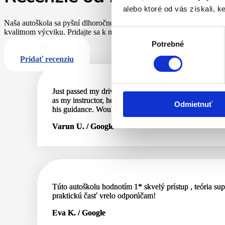
alebo ktoré od vás získali, ke
Naša autoškola sa pyšní dlhoročnou skúsenosťou a kvalitným výcviko
kvalitnom výcviku. Pridajte sa k nám a začnite svoju cestu k získaniu
Výber
Potrebné
súhlasu
Pridať recenziu
Pridať recenziu
Just passed my driving test on my first try all thanks 
as my instructor, he was so patient, friendly and know
Odmietnuť
his guidance. Would definitely recommend this driving
Varun U. / Google
Túto autoškolu hodnotím 1* skvelý prístup , teória sup
praktickú časť vrelo odporúčam!
Eva K. / Google