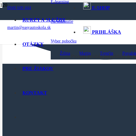
E-learning
E-SHOP
0940 600 444
KURZY A SLUŽBY
Na stiahnutie
martin@easyautoskola.sk
PRIHLÁŠKA
Vyber pobočku
OTÁZKY
Žilina
Martin
Trenčín
Považsk
Produkt
Produkt
bol pridaný do k
PRE ŽIAKOV
KONTAKT