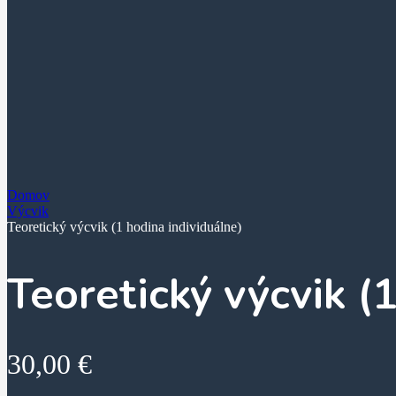
Domov
Výcvik
Teoretický výcvik (1 hodina individuálne)
Teoretický výcvik (
30,00
€