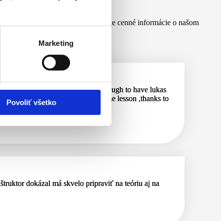
šich spokojných študentov a získajte cenné informácie o našom
Marketing
tems and lessons plan. I was lucky enough to have lukas
ven on Sunday he was happy to give me lesson ,thanks to
Povoliť všetko
štruktor dokázal má skvelo pripraviť na teóriu aj na