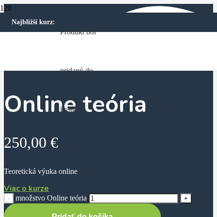
Najbližší kurz:
Produkt
bol
Domov
Ostatné
Teória
Online teória
pridaný do
Online teória
košíka.
250,00
€
Teoretická výuka online
Viac o kurze
množstvo Online teória
Pridať do košíka