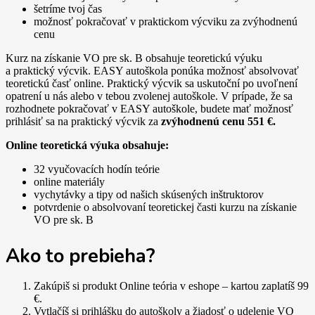
šetríme tvoj čas
možnosť pokračovať v praktickom výcviku za zvýhodnenú
cenu
Kurz na získanie VO pre sk. B obsahuje teoretickú výuku
a praktický výcvik. EASY autoškola ponúka možnosť absolvovať
teoretickú časť online. Praktický výcvik sa uskutoční po uvoľnení
opatrení u nás alebo v tebou zvolenej autoškole. V prípade, že sa
rozhodnete pokračovať v EASY autoškole, budete mať možnosť
prihlásiť sa na praktický výcvik za
zvýhodnenú cenu 551 €.
Online teoretická výuka obsahuje:
32 vyučovacích hodín teórie
online materiály
vychytávky a tipy od našich skúsených inštruktorov
potvrdenie o absolvovaní teoretickej časti kurzu na získanie
VO pre sk. B
Ako to prebieha?
Zakúpiš si produkt Online teória v eshope – kartou zaplatíš 99
€.
Vytlačíš si prihlášku do autoškoly a žiadosť o udelenie VO