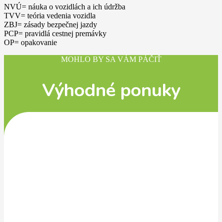
NVÚ= náuka o vozidlách a ich údržba
TVV= teória vedenia vozidla
ZBJ= zásady bezpečnej jazdy
PCP= pravidlá cestnej premávky
OP= opakovanie
MOHLO BY SA VÁM PÁČIŤ
Výhodné ponuky