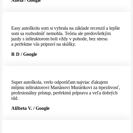
Aneta / Google
Easy autoškolu som si vybrala na základe recenzií a lepšie
som sa rozhodnúť nemohla. Teória ale predovšetkým
jazdy s inštruktorom boli vždy v pohode, bez stresu
a perfektne vás pripraví na skúšky.
R D / Google
Super autoškola, vrelo odporúčam najviac ďakujem
môjmu inštruktorovi Mariánovi Murárikovi za trpezlivosť,
profesionálny prístup, perfektnú prípravu a veľa dobrých
rád.
Alžbeta V. / Google