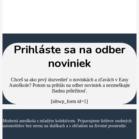
Prihláste sa na odber
noviniek
Chceš sa ako prvý dozvedieť o novinkách a zľavách v Easy
Autoškole? Potom sa prihlás na odber noviniek a nezmeškajte
žiadnu príležitosť.
[sibwp_form id=1]
Moderná autoškola s mladým kolektívom. Pripavujeme šoférov osobných
automobilov bez stresu na skúškach a s ohľadom na životné prostredie.