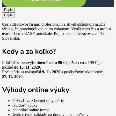
Popis
Popis
Cez videohovor ťa naši profesionálni a skvelí inštruktori naučia
všetko, čo potrebuješ vedieť za volantom. Využi tento čas a urob si
teóriu! Len v EASY autoškole. Prijímame uchádzačov z celého
Slovenska.
Kedy a za koľko?
Prihlásiť sa za
zvýhodnenú cenu 99 €
(bežná cena: 199 €) je
možné
do 15. 11. 2020.
Prvá teória sa uskutoční
9. 11. 2020
s predbežným ukončením
27. 11. 2020.
Výhody online výuky
50% zľava z bežnej ceny teórie
rýchlosť výuky
pohodlná online forma
šetríme tvoje náklady na dopravu do autoškoly