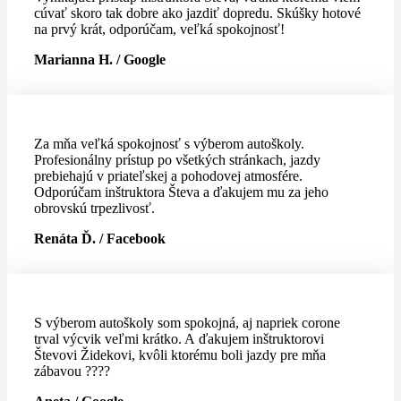
cúvať skoro tak dobre ako jazdiť dopredu. Skúšky hotové
na prvý krát, odporúčam, veľká spokojnosť!
Marianna H. / Google
Za mňa veľká spokojnosť s výberom autoškoly.
Profesionálny prístup po všetkých stránkach, jazdy
prebiehajú v priateľskej a pohodovej atmosfére.
Odporúčam inštruktora Števa a ďakujem mu za jeho
obrovskú trpezlivosť.
Renáta Ď. / Facebook
S výberom autoškoly som spokojná, aj napriek corone
trval výcvik veľmi krátko. A ďakujem inštruktorovi
Števovi Židekovi, kvôli ktorému boli jazdy pre mňa
zábavou ????