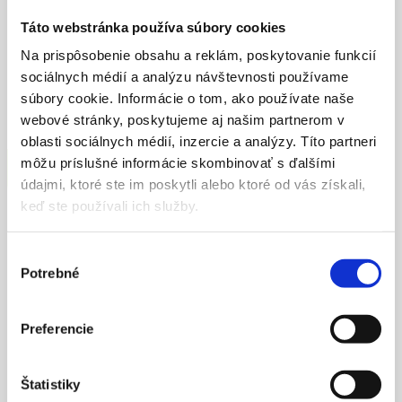
Produkty
Učebnica
Táto webstránka používa súbory cookies
Na prispôsobenie obsahu a reklám, poskytovanie funkcií
25,00
€
sociálnych médií a analýzu návštevnosti používame
Učebnica
súbory cookie. Informácie o tom, ako používate naše
webové stránky, poskytujeme aj našim partnerom v
oblasti sociálnych médií, inzercie a analýzy. Títo partneri
môžu príslušné informácie skombinovať s ďalšími
údajmi, ktoré ste im poskytli alebo ktoré od vás získali,
keď ste používali ich služby.
Výber
Potrebné
súhlasu
Preferencie
Štatistiky