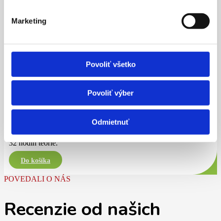
Marketing
Povoliť všetko
Povoliť výber
Výcvik
Teoretický výcvik (32 hodín)
Odmietnuť
320,00
€
32 hodín teórie.
POVEDALI O NÁS
Recenzie od našich