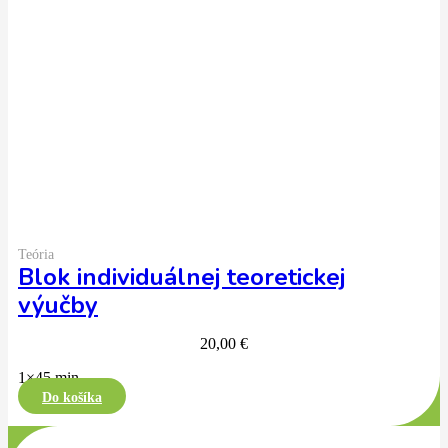
Teória
Blok individuálnej teoretickej
výučby
20,00
€
1×45 min