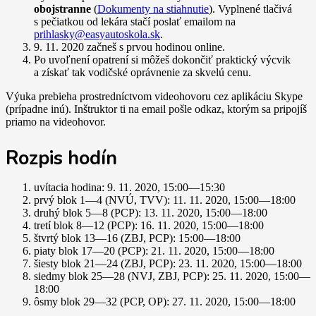
obojstranne
(
Dokumenty na stiahnutie
). Vyplnené tlačivá
s pečiatkou od lekára stačí poslať emailom na
prihlasky@easyautoskola.sk
.
9. 11. 2020 začneš s prvou hodinou online.
Po uvoľnení opatrení si môžeš dokončiť praktický výcvik
a získať tak vodičské oprávnenie za skvelú cenu.
Výuka prebieha prostredníctvom videohovoru cez aplikáciu Skype
(prípadne inú). Inštruktor ti na email pošle odkaz, ktorým sa pripojíš
priamo na videohovor.
Rozpis hodín
uvítacia hodina: 9. 11. 2020, 15:00
—
15:30
prvý blok 1
—
4 (NVÚ, TVV): 11. 11. 2020, 15:00
—
18:00
druhý blok 5
—
8 (PCP): 13. 11. 2020, 15:00
—
18:00
tretí blok 8
—
12 (PCP): 16. 11. 2020, 15:00
—
18:00
štvrtý blok 13
—
16 (ZBJ, PCP): 15:00
—
18:00
piaty blok 17
—
20 (PCP): 21. 11. 2020, 15:00
—
18:00
šiesty blok 21
—
24 (ZBJ, PCP): 23. 11. 2020, 15:00
—
18:00
siedmy blok 25
—
28 (NVJ, ZBJ, PCP): 25. 11. 2020, 15:00
—
18:00
ôsmy blok 29
—
32 (PCP, OP): 27. 11. 2020, 15:00
—
18:00