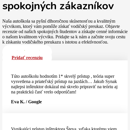
spokojných zákazníkov
Naša autoškola sa pyšní dlhoročnou skúsenosťou a kvalitným
výcvikom, ktorý vám pomôže získať vodičský preukaz. Objavte
recenzie od našich spokojných študentov a získajte cenné informácie
o našom kvalitnom výcviku. Pridajte sa k nám a začnite svoju cestu
k získaniu vodičského preukazu s istotou a efektívnosťou.
Pridať recenziu
Pridať recenziu
Túto autoškolu hodnotím 1* skvelý prístup , teória super
vysvetlena a priateľský prístup na jazdách… Jakub Synak
najlepsi inštruktor dokázal má skvelo pripraviť na teóriu aj
na praktickú časť vrelo odporúčam!
Eva K. / Google
Vynikajúci prístup inštruktora Števa, vďaka ktorému viem