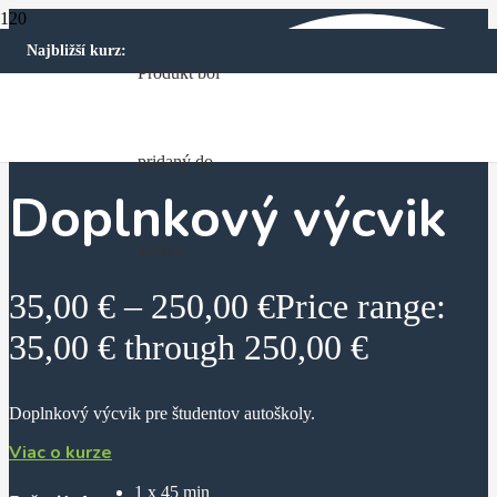
Najbližší kurz:
Produkt
bol
Domov
Výcvik
Doplnkový výcvik
pridaný do
Doplnkový výcvik
košíka.
35,00
€
–
250,00
€
Price range:
35,00 € through 250,00 €
Doplnkový výcvik pre študentov autoškoly.
Viac o kurze
1 x 45 min