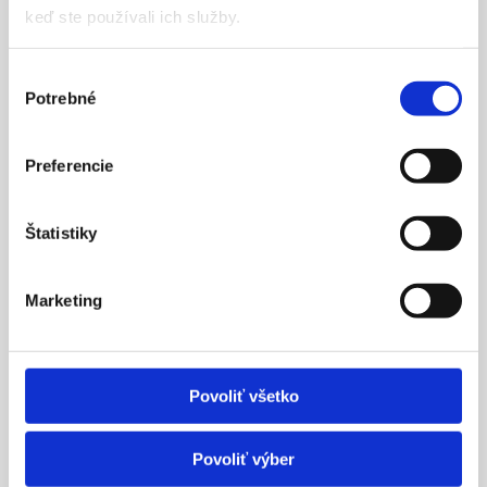
keď ste používali ich služby.
Aneta / Google
Výber
Potrebné
súhlasu
Easy autoškolu som si vybrala na základe recenzií a lepšie
som sa rozhodnúť nemohla. Teória ale predovšetkým
Preferencie
jazdy s inštruktorom boli vždy v pohode, bez stresu
a perfektne vás pripraví na skúšky.
R D / Google
Štatistiky
Marketing
Super autoškola, vrelo odporúčam najviac ďakujem
môjmu inštruktorovi Mariánovi Murárikovi za trpezlivosť,
profesionálny prístup, perfektnú prípravu a veľa dobrých
rád.
Povoliť všetko
Alžbeta V. / Google
Povoliť výber