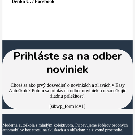
Denka U. / Facebook
Prihláste sa na odber
noviniek
Chceš sa ako prvý dozvedieť o novinkách a zľavách v Easy
Autoškole? Potom sa prihlás na odber noviniek a nezmeškajte
žiadnu príležitosť.
[sibwp_form id=1]
Moderná autoškola s mladým kolektívom. Pripavujeme šoférov osobných
automobilov bez stresu na skúškach a s ohľadom na životné prostredie.