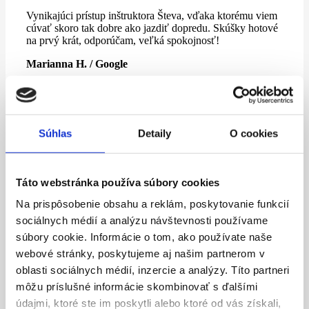
Vynikajúci prístup inštruktora Števa, vďaka ktorému viem
cúvať skoro tak dobre ako jazdiť dopredu. Skúšky hotové
na prvý krát, odporúčam, veľká spokojnosť!
Marianna H. / Google
Za mňa veľká spokojnosť s výberom autoškoly.
Súhlas
Detaily
O cookies
Profesionálny prístup po všetkých stránkach, jazdy
prebiehajú v priateľskej a pohodovej atmosfére.
Odporúčam inštruktora Števa a ďakujem mu za jeho
obrovskú trpezlivosť.
Táto webstránka používa súbory cookies
Renáta Ď. / Facebook
Na prispôsobenie obsahu a reklám, poskytovanie funkcií
sociálnych médií a analýzu návštevnosti používame
súbory cookie. Informácie o tom, ako používate naše
webové stránky, poskytujeme aj našim partnerom v
S výberom autoškoly som spokojná, aj napriek corone
oblasti sociálnych médií, inzercie a analýzy. Títo partneri
trval výcvik veľmi krátko. A ďakujem inštruktorovi
môžu príslušné informácie skombinovať s ďalšími
Števovi Židekovi, kvôli ktorému boli jazdy pre mňa
údajmi, ktoré ste im poskytli alebo ktoré od vás získali,
zábavou ????