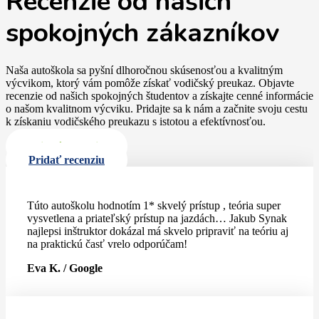
Recenzie od našich
spokojných zákazníkov
Naša autoškola sa pyšní dlhoročnou skúsenosťou a kvalitným
výcvikom, ktorý vám pomôže získať vodičský preukaz. Objavte
recenzie od našich spokojných študentov a získajte cenné informácie
o našom kvalitnom výcviku. Pridajte sa k nám a začnite svoju cestu
k získaniu vodičského preukazu s istotou a efektívnosťou.
Pridať recenziu
Pridať recenziu
Túto autoškolu hodnotím 1* skvelý prístup , teória super
vysvetlena a priateľský prístup na jazdách… Jakub Synak
najlepsi inštruktor dokázal má skvelo pripraviť na teóriu aj
na praktickú časť vrelo odporúčam!
Eva K. / Google