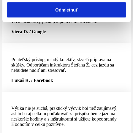
Odmietnuť
Táto autoškola je naozaj výborná. Sú tu veľmi
profesionálni školitelia aj inštruktori. Odporúčam, je tu
veľmi ústretový prístup k potrebám účastníka.
Viera D. / Google
Priateľský prístup, mladý kolektív, skvelá príprava na
skúšky. Odporúčam inštruktora Štefana Ž. cez jazdu sa
nebudete nudiť ani stresovať.
Lukáš R. / Facebook
Výuka nie je suchá, praktický výcvik bol tiež zaujímavý,
asi treba aj celkom poďakovať za prispôsobenie jázd na
neskoršie hodiny a s inštruktormi si užijete kopec srandy.
Hodnotím v celku pozitívne.