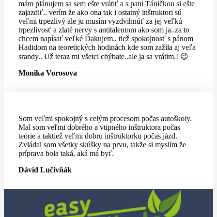
mám plánujem sa sem ešte vrátiť a s pani Táničkou si ešte
zajazdiť.. verím že ako ona tak i ostatný inštruktori sú
veľmi trpezlivý ale ju musím vyzdvihnúť za jej veľkú
trpezlivosť a zlaté nervy s antitalentom ako som ja..za to
chcem napísať veľké Ďakujem.. tiež spokojnosť s pánom
Hadidom na teoretických hodinách kde som zažila aj veľa
srandy.. Už teraz mi všetci chýbate..ale ja sa vrátim.! 😉
Monika Vorosova
Som veľmi spokojný s celým procesom počas autoškoly.
Mal som veľmi dobrého a vtipného inštruktora počas
teórie a taktiež veľmi dobru inštruktorku počas jázd.
Zvládal som všetky skúšky na prvu, takže si myslím že
príprava bola taká, aká má byť.
Dávid Lučivňák