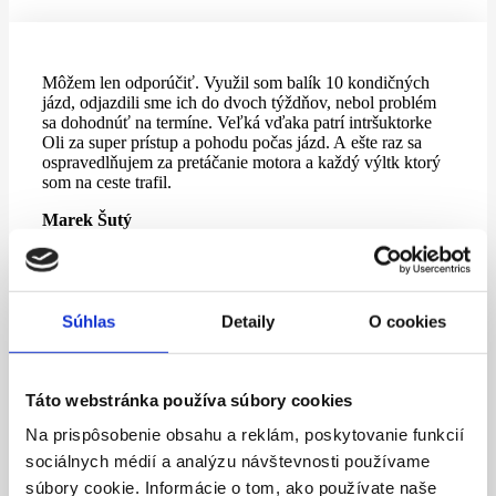
Môžem len odporúčiť. Využil som balík 10 kondičných
jázd, odjazdili sme ich do dvoch týždňov, nebol problém
sa dohodnúť na termíne. Veľká vďaka patrí intršuktorke
Oli za super prístup a pohodu počas jázd. A ešte raz sa
ospravedlňujem za pretáčanie motora a každý výltk ktorý
som na ceste trafil.
Marek Šutý
Súhlas
Detaily
O cookies
Autoškolu som si vybrala na základe jej názvu, proste
Easy. 😃 Ale nie, robím si srandu. 🥴 Samozrejme na
základe recenzii a odporúčaní od ľudí, ktorí Autoškolu
absolvovali. 🙏 Touto autoškolou som bola nesmierne
Táto webstránka používa súbory cookies
spokojná. Musím povedať, že som sem išla s tým, že som
nikdy nesedela v aute za volantom, bála som sa ako to
Na prispôsobenie obsahu a reklám, poskytovanie funkcií
zvládnem. Ale dnes už viem, že som sa rozhodla dobre 👌
sociálnych médií a analýzu návštevnosti používame
Od teórie, cez jazdy na cvičisku a cestách až po samotné
súbory cookie. Informácie o tom, ako používate naše
skúšky som sa stretla iba s dobrým prístupom a pomocou.