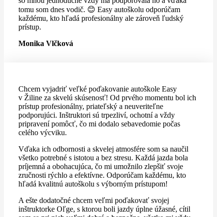
so mnou jednoduché vždy ma podporovala no a vďaka
tomu som dnes vodič. 😊 Easy autoškolu odporúčam
každému, kto hľadá profesionálny ale zároveň ľudský
prístup.
Monika Vlčková
Chcem vyjadriť veľké poďakovanie autoškole Easy
v Žiline za skvelú skúsenosť! Od prvého momentu bol ich
prístup profesionálny, priateľský a neuveriteľne
podporujúci. Inštruktori sú trpezliví, ochotní a vždy
pripravení pomôcť, čo mi dodalo sebavedomie počas
celého výcviku.
Vďaka ich odbornosti a skvelej atmosfére som sa naučil
všetko potrebné s istotou a bez stresu. Každá jazda bola
príjemná a obohacujúca, čo mi umožnilo zlepšiť svoje
zručnosti rýchlo a efektívne. Odporúčam každému, kto
hľadá kvalitnú autoškolu s výborným prístupom!
A ešte dodatočné chcem veľmi poďakovať svojej
inštruktorke Oľge, s ktorou boli jazdy úplne úžasné, cítil