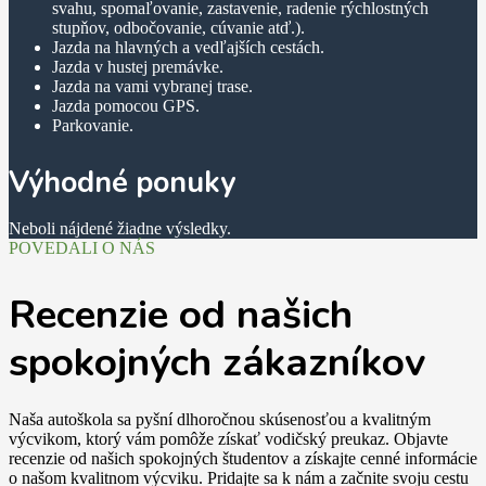
svahu, spomaľovanie, zastavenie, radenie rýchlostných
stupňov, odbočovanie, cúvanie atď.).
Jazda na hlavných a vedľajších cestách.
Jazda v hustej premávke.
Jazda na vami vybranej trase.
Jazda pomocou GPS.
Parkovanie.
Výhodné ponuky
Neboli nájdené žiadne výsledky.
POVEDALI O NÁS
Recenzie od našich
spokojných zákazníkov
Naša autoškola sa pyšní dlhoročnou skúsenosťou a kvalitným
výcvikom, ktorý vám pomôže získať vodičský preukaz. Objavte
recenzie od našich spokojných študentov a získajte cenné informácie
o našom kvalitnom výcviku. Pridajte sa k nám a začnite svoju cestu