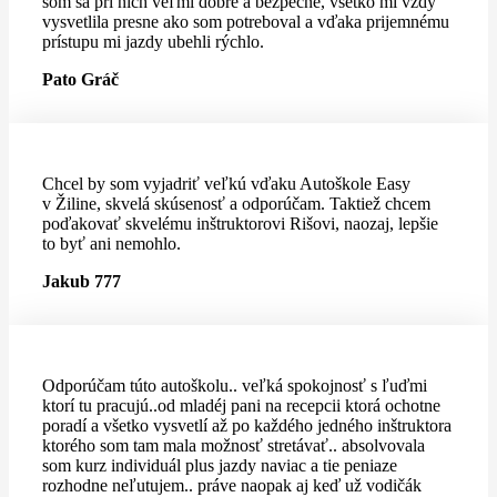
som sa pri nich veľmi dobré a bezpečne, všetko mi vždy
vysvetlila presne ako som potreboval a vďaka prijemnému
prístupu mi jazdy ubehli rýchlo.
Pato Gráč
Chcel by som vyjadriť veľkú vďaku Autoškole Easy
v Žiline, skvelá skúsenosť a odporúčam. Taktiež chcem
poďakovať skvelému inštruktorovi Rišovi, naozaj, lepšie
to byť ani nemohlo.
Jakub 777
Odporúčam túto autoškolu.. veľká spokojnosť s ľuďmi
ktorí tu pracujú..od mladéj pani na recepcii ktorá ochotne
poradí a všetko vysvetlí až po každého jedného inštruktora
ktorého som tam mala možnosť stretávať.. absolvovala
som kurz individuál plus jazdy naviac a tie peniaze
rozhodne neľutujem.. práve naopak aj keď už vodičák