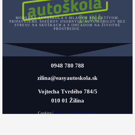
MODERNÁ AUTOŠKOLA S MLADÝM KOLEKTÍVOM.
PRIPAVUJEME ŠOFÉROV OSOBNÝCH AUTOMOBILOV BEZ
STRESU NA SKÚŠKACH A S OHĽADOM NA ŽIVOTNÉ
PROSTREDIE.
0948 780 788
zilina@easyautoskola.sk
Vojtecha Tvrdého 784/5
010 01 Žilina
Cookies |
Ochrana osobných údajov