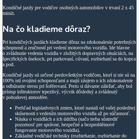
Kondičné jazdy pre vodičov osobných automobilov v trvaní 2 x 45
minút.
Na čo kladieme dôraz?
Pri kondičných jazdách kladieme dôraz na zdokonalenie potrebných
schopností a zručností pri vedení motorového vozidla. Ide hlavne
o zvládnutie vedenia vozidla v zložitých dopravných situáciách, na
špecifických úsekoch, pri parkovaní, cúvaní, rozbiehaní sa do kopca
a pod.
Kondičné jazdy sú určené predovšetkým vodičom, ktorí si nie sú na
100% istí svojimi schopnosťami a majú záujem o ich zdokonalenie
a odbúranie stresu pri šoférovaní. Preto si dávame záležať, aby bol
prístup inštruktorov trpezlivý, výcvik dôsledný a zvládnutý
v pohodovej atmosfére.
Prehľad legislatívnych zmien, ktoré nastali od vašej poslednej
skúsenosti s vedením motorového vozidla až po súčasnosť.
Náuka o vozidlách a ich údržba (načo treba sústrediť
pozornosť pre správne, bezpečné a bezproblémové
fungovanie motorového vozidla).
Základné vodičské techniky (rozbiehanie, rozbiehanie do