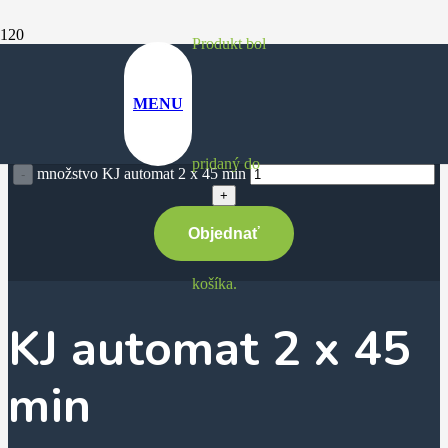
Produkt
bol
100
€
Pôvodná cena bola:
100 €.
90
€
MENU
Aktuálna cena je: 90 €.
pridaný do
množstvo KJ automat 2 x 45 min
Objednať
košíka.
KJ automat 2 x 45
min