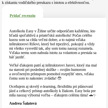
k získaniu vodičského preukazu s istotou a efektívnosťou.
Pridať recenziu
Pridať recenziu
Autoškolu Easy v Žiline určite odporúčam každému, kto
hľadá spoľahlivú a priateľskú autoškolu! Počas celého
kurzu som sa cítila veľmi dobre, a to najmä vďaka
inštruktorovi Rišovi, ktorý bol trpezlivý, pokojný a vždy
mi všetko vysvetlil tak, aby som tomu naozaj rozumela.
Vďaka nemu som nabrala istotu za volantom a prestala sa
báť jazdiť.
Veľké ďakujem patrí aj inštruktorovi Jarovi, ktorý ma mal
na starosti pri poslednej skúške – svojím humorom
a uvoľneným prístupom pomohol rozptýliť stres, vďaka
čomu som to nakoniec zvládla! 🥹
Oceňujem aj skvelý e-learning, flexibilitu pri plánovaní
jázd a celkový prístup autoškoly k žiakom. Easy bola pre
mňa naozaj výborná voľba – ďakujem celému tímu! 🚗✨
Andrea Šalatová