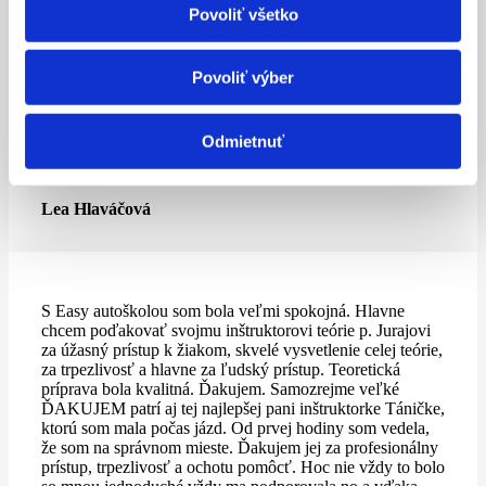
Povoliť všetko
Simona Kubaščíková
Povoliť výber
S Easy autoškolou som bola spokojná. Teória bola dobre
Odmietnuť
vysvetlená a jazdy prebiehali v kľude, bez stresu.
Inštruktor bol trpezlivý a všetko mi vždy ochotne vysvetlil.
Lea Hlaváčová
S Easy autoškolou som bola veľmi spokojná. Hlavne
chcem poďakovať svojmu inštruktorovi teórie p. Jurajovi
za úžasný prístup k žiakom, skvelé vysvetlenie celej teórie,
za trpezlivosť a hlavne za ľudský prístup. Teoretická
príprava bola kvalitná. Ďakujem. Samozrejme veľké
ĎAKUJEM patrí aj tej najlepšej pani inštruktorke Táničke,
ktorú som mala počas jázd. Od prvej hodiny som vedela,
že som na správnom mieste. Ďakujem jej za profesionálny
prístup, trpezlivosť a ochotu pomôcť. Hoc nie vždy to bolo