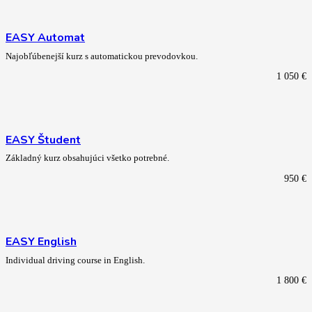
EASY Automat
Najobľúbenejší kurz s automatickou prevodovkou.
1 050
€
EASY Študent
Základný kurz obsahujúci všetko potrebné.
950
€
EASY English
Individual driving course in English.
1 800
€