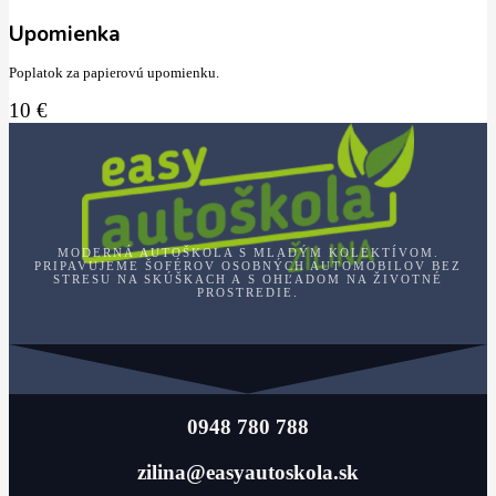
Upomienka
Poplatok za papierovú upomienku.
10 €
MODERNÁ AUTOŠKOLA S MLADÝM KOLEKTÍVOM.
PRIPAVUJEME ŠOFÉROV OSOBNÝCH AUTOMOBILOV BEZ
STRESU NA SKÚŠKACH A S OHĽADOM NA ŽIVOTNÉ
PROSTREDIE.
0948 780 788
zilina@easyautoskola.sk