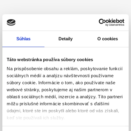
Teoretický výcvik (32 hodín individuálne)
32 hodín teórie – kompletná príprava.
800
€
Pôvodná cena bola: 800 €.
500
€
Aktuálna cena je: 500 €.
Súhlas
Detaily
O cookies
Táto webstránka používa súbory cookies
Kurz prvej pomoci
Na prispôsobenie obsahu a reklám, poskytovanie funkcií
Zdravotná príprava s certifikátom.
sociálnych médií a analýzu návštevnosti používame
50
€
súbory cookie. Informácie o tom, ako používate naše
webové stránky, poskytujeme aj našim partnerom v
oblasti sociálnych médií, inzercie a analýzy. Títo partneri
môžu príslušné informácie skombinovať s ďalšími
Doplnkový výcvik 1 x 45 min
údajmi, ktoré ste im poskytli alebo ktoré od vás získali,
Doplnkový výcvik pre študentov autoškoly.
keď ste používali ich služby.
35
€