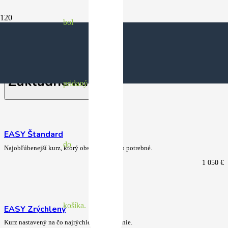
bol
Máme kurz pre každého
Základné kurzy
pridaný
EASY Štandard
do
Najobľúbenejší kurz, ktorý obsahuje všetko potrebné.
1 050
€
košíka.
EASY Zrýchlený
Kurz nastavený na čo najrýchlejšie ukončenie.