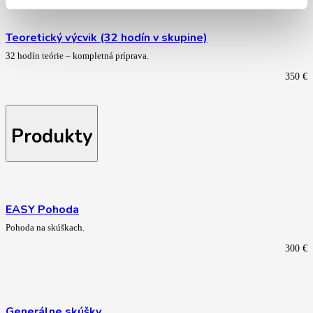
Teoretický výcvik (32 hodín v skupine)
32 hodín teórie – kompletná príprava.
350
€
Produkty
EASY Pohoda
Pohoda na skúškach.
300
€
Generálne skúšky