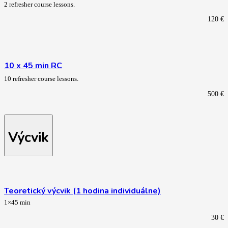
2 refresher course lessons.
120
€
10 x 45 min RC
10 refresher course lessons.
500
€
Výcvik
Teoretický výcvik (1 hodina individuálne)
1×45 min
30
€