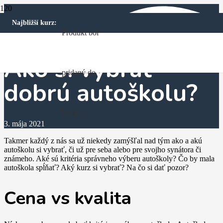
Najbližší kurz:
Produkt
bol
Ako si vybrať
pridaný do
dobrú autoškolu?
košíka.
3. mája 2021
Takmer každý z nás sa už niekedy zamýšľal nad tým ako a akú
autoškolu si vybrať, či už pre seba alebo pre svojho synátora či
známeho. Aké sú kritéria správneho výberu autoškoly? Čo by mala
autoškola spĺňať? Aký kurz si vybrať? Na čo si dať pozor?
Cena vs kvalita