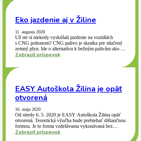
dostáva do popredia v obľúbenosti hlavne v zahraničí
kde jeho cena je nižšia a tento trend prichádza aj k nám.
Prečo jazdiť na CNG sme sa spýtali p. Jozefa Bebjaka,
Eko jazdenie aj v Žiline
majiteľa EASY autoškoly v Žiline.
11. augusta 2020
Už ste si niekedy vyskúšali jazdenie na vozidlách
s CNG pohonom? CNG palivo je skratka pre stlačený
zemný plyn. Ide o alternatívu k bežným palivám ako je
Zobraziť príspevok
nafta či benzín. Hlavným dôvodom jeho používania
v cestnej doprave je jeho vysoký obsah metánu, ktorý
pri spaľovaní produkuje najmenej CO2. CNG sa
dostáva do popredia v obľúbenosti hlavne v zahraničí
kde jeho cena je nižšia a tento trend prichádza aj k nám.
Prečo jazdiť na CNG sme sa spýtali p. Jozefa Bebjaka,
EASY Autoškola Žilina je opäť
majiteľa EASY autoškoly v Žiline.
otvorená
16. mája 2020
Od stredy 6. 5. 2020 je EASY Autoškola Žilina opäť
otvorená. Teoretická výučba bude prebiehať dištančnou
formou. Je to forma vzdelávania vykonávaná bez
Zobraziť príspevok
fyzickej účasti žiakov, interaktívnou formou
prostredníctvom videokonferencie. Praktický výcvik sa