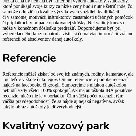
Nízka cena by nemala byť kritériom výberu autoškoly. Autoškoly,
ktoré ponúkajú svoje kurzy za nízke ceny budú nutne šetriť inde, čo
sa môže odraziť na kvalite výcvikových vozidiel, kvalifikácii
či v samotnej motivácii inštruktorov, zastaralosti učebných pomôcok
či príplatkoch v prípade opakovanej skúšky. Nekvalitný kurz sa
môže v konečnom dôsledku predražiť. Doporučujeme byť pri
výbere lacného kurzu opatrní a zistiť si čo najviac informácií vrátane
referencií od absolventov danej autoškoly.
Referencie
Referencie môžeš získať od svojich známych, rodiny, kamarátov, ale
i učiteľov v škole či kolegov. Online referencie v podobe recenzií
nájdeš na facebooku či googli. Samozrejme s nijakou autoškolou
nebudú vždy všetci 100% spokojní. Ak má autoškola IBA pozitívne
recenzie, niečo nie je v poriadku. Čím väčší počet recenzií, tým
väčšia pravdepodobnosť, že sa nájde aj nejaká negatívna, avšak
takýto obraz autoškoly je dôveryhodnejší.
Kvalitný vozový park