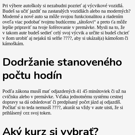
Pri výbere autoškoly si nezabudni pozrieť aj výcvikové vozidlá.
Budeš sa učiť jazdiť na zastaralých vozidlách alebo na moderných?
Moderné a nové auto sa môže svojou funkcionalitou a riadením
oveľa viac podobať tvojmu budúcemu „tátošovi“ a preto ťa môže
lepšie pripraviť na tvoje šoférovanie v premávke. Mysli na to, že
v takom aute budeš sedieť celý svoj výcvik a určite si budeš chcieť
v ňom urobiť aj nejakú tú selfie ????, aby si ukázal(a) kámošom či
kámoškám.
Dodržanie stanoveného
počtu hodín
Podľa zákona musíš mať odjazdených 41 45 minútoviek či už na
cvičisku alebo v premávke. Vďaka jednotnému systému cestnej
dopravy sa dá odsledovať či predpísaný počet jázd aj odjazdíš.
Počítať si to teda nemusíš ????, akurát sa vždy v aute uisti, že si
prihlásený cez svoj token.
Aký kurz si vybrať?