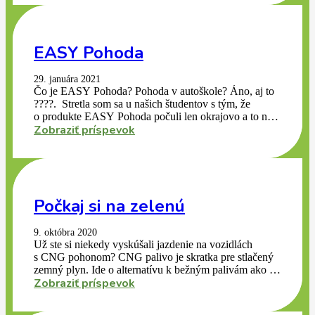
v Považskej Bystrici, aby sme tak priniesli aj sem našu
zelenú vlnu. V Považskej Bystrici si budeš môcť už
čoskoro sadnúť do úplne novučičkého auta zn. Škoda
Fabia s poznávacími zelenými listami EASY autoškoly.
EASY Pohoda
Jazdiť na zelenej vlne s našimi super profi inštruktormi
či vychutnať si naše moderné a vybavené priestory
učebne priamo v centre patrí už tradične k značke
29. januára 2021
EASY autoškola.
Čo je EASY Pohoda? Pohoda v autoškole? Áno, aj to
????. Stretla som sa u našich študentov s tým, že
o produkte EASY Pohoda počuli len okrajovo a to na
Zobraziť príspevok
prvej hodine teórie. Niektorí si ho aj zakúpili, ale na
skúškach tento produkt nevedeli použiť. Rozhodla som
sa napraviť to a zodpovedať časté otázky o EASY
Pohode.
Počkaj si na zelenú
9. októbra 2020
Už ste si niekedy vyskúšali jazdenie na vozidlách
s CNG pohonom? CNG palivo je skratka pre stlačený
zemný plyn. Ide o alternatívu k bežným palivám ako je
Zobraziť príspevok
nafta či benzín. Hlavným dôvodom jeho používania
v cestnej doprave je jeho vysoký obsah metánu, ktorý
pri spaľovaní produkuje najmenej CO2. CNG sa