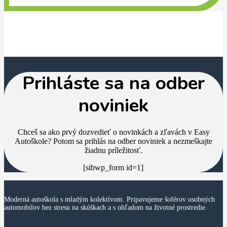
vykonáva s jedným účastníkom kurzu za predpokladu
dodržiavania sprísnených hygienických opatrení
(ochranné rúška, šály alebo iná alternatíva zakrytia
horných dýchacích ciest, rukavice, prípadne
antibatkeriálne gély na ruky).
Prihláste sa na odber
noviniek
Chceš sa ako prvý dozvedieť o novinkách a zľavách v Easy
Autoškole? Potom sa prihlás na odber noviniek a nezmeškajte
žiadnu príležitosť.
[sibwp_form id=1]
Moderná autoškola s mladým kolektívom. Pripavujeme šoférov osobných
automobilov bez stresu na skúškach a s ohľadom na životné prostredie.