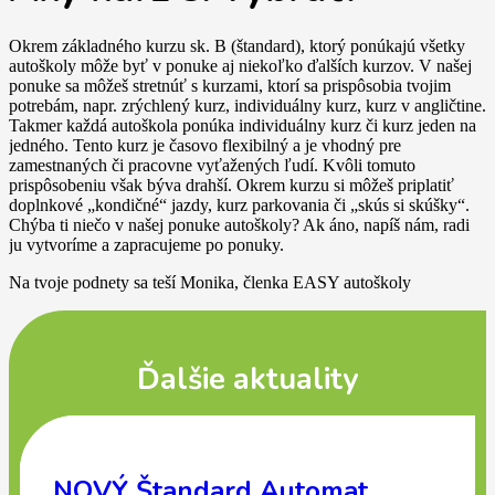
Okrem základného kurzu sk. B (štandard), ktorý ponúkajú všetky
autoškoly môže byť v ponuke aj niekoľko ďalších kurzov. V našej
ponuke sa môžeš stretnúť s kurzami, ktorí sa prispôsobia tvojim
potrebám, napr. zrýchlený kurz, individuálny kurz, kurz v angličtine.
Takmer každá autoškola ponúka individuálny kurz či kurz jeden na
jedného. Tento kurz je časovo flexibilný a je vhodný pre
zamestnaných či pracovne vyťažených ľudí. Kvôli tomuto
prispôsobeniu však býva drahší. Okrem kurzu si môžeš priplatiť
doplnkové „kondičné“ jazdy, kurz parkovania či „skús si skúšky“.
Chýba ti niečo v našej ponuke autoškoly? Ak áno, napíš nám, radi
ju vytvoríme a zapracujeme po ponuky.
Na tvoje podnety sa teší Monika, členka EASY autoškoly
Ďalšie aktuality
NOVÝ Štandard Automat