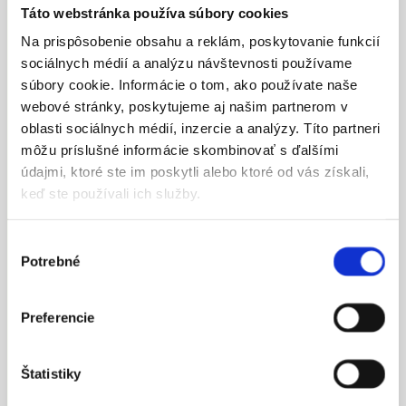
Hľadáme inštruktora do
EASY autoškola.
Táto webstránka používa súbory cookies
Považskej Bystrice
Na prispôsobenie obsahu a reklám, poskytovanie funkcií
sociálnych médií a analýzu návštevnosti používame
19. apríla 2023
súbory cookie. Informácie o tom, ako používate naše
Hľadáme inštruktora autoškoly pre sk. B na otvárajúcu
sa pobočku EASY autoškoly v Považskej Bystrici. Je
webové stránky, poskytujeme aj našim partnerom v
potrebné mať oprávnenie, ktoré sa získava úspešným
oblasti sociálnych médií, inzercie a analýzy. Títo partneri
Zobraziť príspevok
absolvovaním inštruktorského kurzu. Ak už máš
môžu príslušné informácie skombinovať s ďalšími
inštruktorské oprávnenie, neváhaj ma kontaktovať na
0915 073 651 alebo kubikova@easyautoskola.sk.
údajmi, ktoré ste im poskytli alebo ktoré od vás získali,
keď ste používali ich služby.
Ako správne vyplniť tlačivá
Výber
Potrebné
súhlasu
31. mája 2021
Pre úspešný zápis do kurzu je potrebné priniesť
a vyplniť nasledovné tlačivá: Prihláška do autoškoly
Preferencie
Žiadosť o udelenie vodičského oprávnenia – vytlačené
Zobraziť príspevok
obojstranne! Tieto tlačivá môžete stiahnuť z našej
stránky: na stiahnutie. Pozor, pri žiadosti o udelenie
vodičského oprávnenia nevypĺňate celé tlačivo! Nižšie
Štatistiky
si pozrite sprievodcu, ktoré časti je potrebné vyplniť,
ktoré vypĺňa váš zákonný zástupca, lekár, a ktoré sa