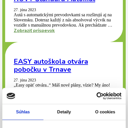
27. júna 2023
Autá s automatickými prevodovkami sa rozširujú aj na
Slovensku. Doteraz každý z nás absolvoval výcvik na
vozidle s manuálnou prevodovkou. Ak prechádzate na
Zobraziť príspevok
automat odporúčame našu autoškolu EASY, aby ste si
vyskúšali rozdiely v ovládaní vozidla formou
kondičných jázd na vozidle s automatickou
prevodovkou
EASY autoškola otvára
pobočku v Trnave
27. júna 2023
„Easy opäť otvára..“ Máš nové plány, vízie? My áno!
Rozhodli sme sa rozšíriť našu sieť EASY autoškôl
o pobočku v Trnave, aby sme tak priniesli aj sem našu
Zobraziť príspevok
zelenú vlnu. V Trnave si budeš môcť už čoskoro
sadnúť do úplne novučičkého auta zn. Škoda Fabia
s poznávacími zelenými listami EASY autoškoly.
Súhlas
Detaily
O cookies
Jazdiť na zelenej vlne s našimi super profi inštruktormi
či vychutnať si naše moderné a vybavené priestory
učebne priamo v centre patrí už tradične k značke