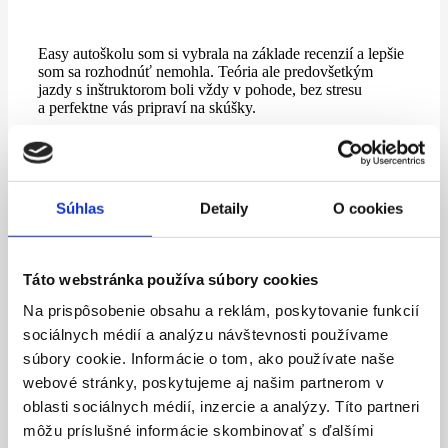
Easy autoškolu som si vybrala na základe recenzií a lepšie
som sa rozhodnúť nemohla. Teória ale predovšetkým
jazdy s inštruktorom boli vždy v pohode, bez stresu
a perfektne vás pripraví na skúšky.
R D / Google
Súhlas
Detaily
O cookies
Super autoškola, vrelo odporúčam najviac ďakujem
môjmu inštruktorovi Mariánovi Murárikovi za trpezlivosť,
profesionálny prístup, perfektnú prípravu a veľa dobrých
Táto webstránka používa súbory cookies
rád.
Na prispôsobenie obsahu a reklám, poskytovanie funkcií
Alžbeta V. / Google
sociálnych médií a analýzu návštevnosti používame
súbory cookie. Informácie o tom, ako používate naše
webové stránky, poskytujeme aj našim partnerom v
oblasti sociálnych médií, inzercie a analýzy. Títo partneri
Táto autoškola je naozaj výborná. Sú tu veľmi
môžu príslušné informácie skombinovať s ďalšími
profesionálni školitelia aj inštruktori. Odporúčam, je tu