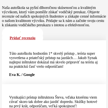
Naša autoškola sa pyšní dlhoročnou skúsenosťou a kvalitným
výcvikom, ktorý vám pomôže získať vodičský preukaz. Objavte
recenzie od našich spokojných študentov a získajte cenné informácie
o našom kvalitnom výcviku. Pridajte sa k nám a začnite svoju cestu
k získaniu vodičského preukazu s istotou a efektívnosťou.
Pridať recenziu
Pridať recenziu
Túto autoškolu hodnotím 1* skvelý prístup , teória super
vysvetlena a priateľský prístup na jazdách… Jakub Synak
najlepsi inštruktor dokázal má skvelo pripraviť na teóriu aj
na praktickú časť vrelo odporúčam!
Eva K. / Google
Vynikajúci prístup inštruktora Števa, vďaka ktorému viem
cúvať skoro tak dobre ako jazdiť dopredu. Skúšky hotové
na prvý krát, odporúčam, veľká spokojnosť!