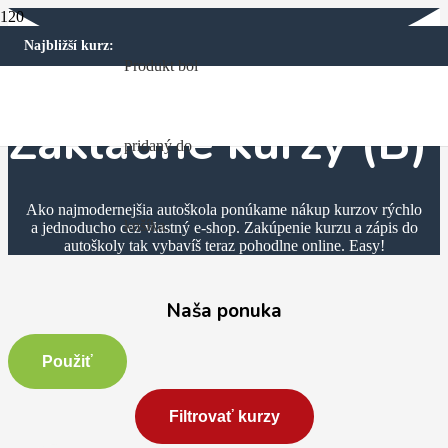
Najbližší kurz:
Produkt
bol
Základné kurzy (B)
pridaný do
Ako najmodernejšia autoškola ponúkame nákup kurzov rýchlo
košíka.
a jednoducho cez vlastný e-shop. Zakúpenie kurzu a zápis do
autoškoly tak vybavíš teraz pohodlne online. Easy!
Naša ponuka
Použiť
Filtrovať kurzy