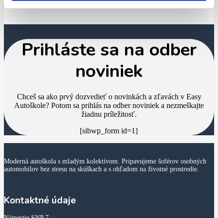
Prihláste sa na odber
noviniek
Chceš sa ako prvý dozvedieť o novinkách a zľavách v Easy
Autoškole? Potom sa prihlás na odber noviniek a nezmeškajte
žiadnu príležitosť.
[sibwp_form id=1]
Moderná autoškola s mladým kolektívom. Pripavujeme šoférov osobných
automobilov bez stresu na skúškach a s ohľadom na životné prostredie.
Kontaktné údaje
Námestie SNP 7