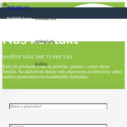
0940 600 444
Produkt
bol
Najbližší kurz:
Náš kontakt
pridaný do
NAPÍŠTE NÁM, SME TU PRE VÁS
košíka.
Radi vás privítame u nás na pobočke, priamo v centre mesta
Trenčín. Na akékoľvek dotazy radi odpovieme aj telefonicky alebo
mailom prostredníctvom kontaktného formulára.