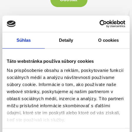
NÁŠ KONTAKT
Napíšte nám, sme tu pre
Súhlas
Detaily
O cookies
Vás
Táto webstránka používa súbory cookies
Na prispôsobenie obsahu a reklám, poskytovanie funkcií
Radi vás privítame u nás na pobočke v meste Trenčín. Na
akékoľvek dotazy radi odpovieme aj telefonicky alebo mailom
sociálnych médií a analýzu návštevnosti používame
prostredníctvom kontaktného formulára.
súbory cookie. Informácie o tom, ako používate naše
webové stránky, poskytujeme aj našim partnerom v
Námestie SNP 7, 911 01 Trenčín
oblasti sociálnych médií, inzercie a analýzy. Títo partneri
0940 600 444
môžu príslušné informácie skombinovať s ďalšími
trencin@easyautoskola.sk
údajmi, ktoré ste im poskytli alebo ktoré od vás získali,
keď ste používali ich služby.
Bankové spojenie